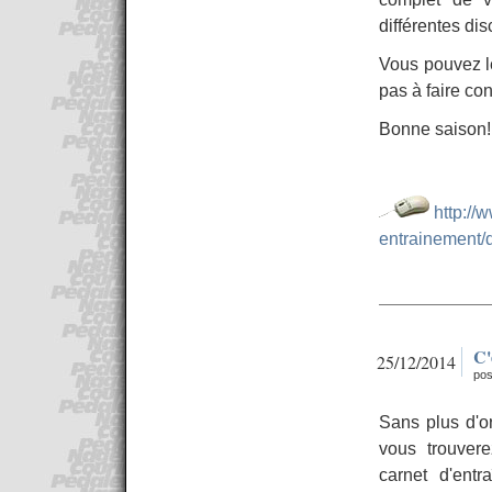
différentes dis
Vous pouvez le
pas à faire co
Bonne saison!
http://
entrainement/
C'
25/12/2014
pos
Sans plus d'o
vous trouver
carnet d'ent