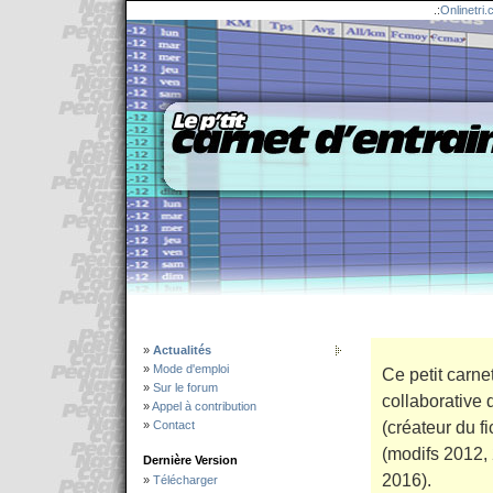
.:
Onlinetri
»
Actualités
»
Mode d'emploi
Ce petit carne
»
Sur le forum
collaborative 
»
Appel à contribution
(créateur du fi
»
Contact
(modifs 2012,
Dernière Version
2016).
»
Télécharger