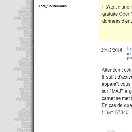
Accï¿½s Membres
Il s'agit d'une
gratuite
OpenO
données d'ent
Le
29/12/2018
ar
pos
Attention : ce
Il suffit d'ac
apparaît vous
sur "MAJ" à g
carnet se met 
En cas de que
f=3&t=57340