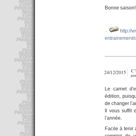
Bonne saison!
http://
entrainement/
C'
24/12/2015
pos
Le carnet d'
édition, puisqu
de changer l'
Il vous suffi
l'année.
Facile à tenir
complet de v