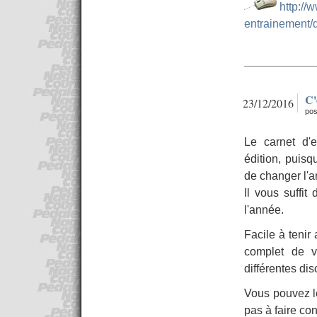
http://
entrainement/
C'
23/12/2016
pos
Le carnet d'
édition, puisqu
de changer l'
Il vous suffi
l'année.
Facile à tenir
complet de v
différentes dis
Vous pouvez le
pas à faire co