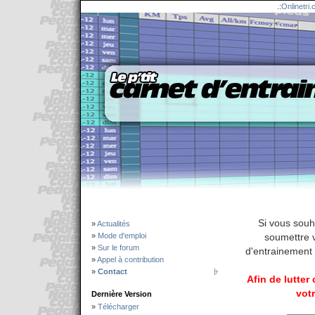
.:
Onlinetri
Si vous souh
»
Actualités
»
Mode d'emploi
soumettre v
»
Sur le forum
d'entrainement 
»
Appel à contribution
»
Contact
Afin de lutter
vot
Dernière Version
»
Télécharger