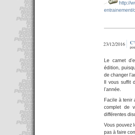
http://
entrainement/
C'
23/12/2016
pos
Le carnet d'
édition, puisqu
de changer l'
Il vous suffi
l'année.
Facile à tenir
complet de v
différentes dis
Vous pouvez le
pas à faire co