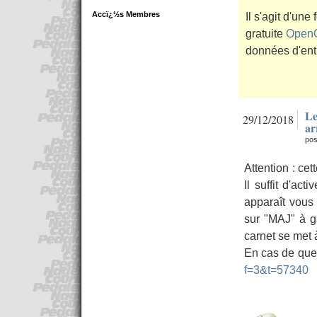
Accï¿½s Membres
Il s'agit d'une
gratuite
OpenO
données d'ent
Le
29/12/2018
ar
pos
Attention : ce
Il suffit d'ac
apparaît vous
sur "MAJ" à g
carnet se met 
En cas de que
f=3&t=57340