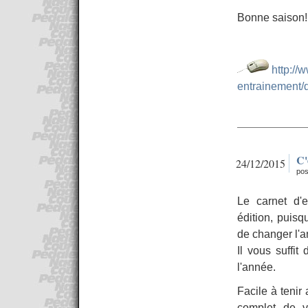
Bonne saison!
http://
entrainement/
C'
24/12/2015
pos
Le carnet d'
édition, puisqu
de changer l'
Il vous suffi
l'année.
Facile à tenir
complet de v