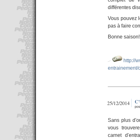
différentes dis
Vous pouvez le
pas à faire co
Bonne saison!
http://
entrainement/
C'
25/12/2014
pos
Sans plus d'o
vous trouver
carnet d'ent