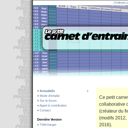
.:
Onlinetri
»
Actualités
»
Mode d'emploi
Ce petit carne
»
Sur le forum
collaborative 
»
Appel à contribution
(créateur du fi
»
Contact
(modifs 2012,
Dernière Version
2016).
»
Télécharger