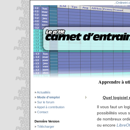
.:
Onlinetri
Apprendre à util
»
Actualités
Quel logiciel 
»
Mode d'emploi
»
Sur le forum
Il vous faut un log
»
Appel à contribution
»
Contact
possibilités vous so
de nombreux ordin
Dernière Version
ou encore
LibreOf
»
Télécharger