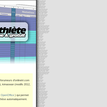
 forumeurs d'onlinetri.com
011), kimaswan (modifs 2012,
e
OpenOffice
) qui permet
ynthèse automatiquement.