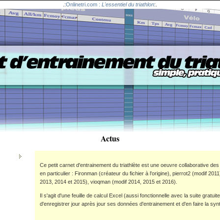
.:
Onlinetri.com :
L'essentiel du triathlon
:.
Actus
Ce petit carnet d'entrainement du triathlète est une oeuvre collaborative des
en particulier : Fironman (créateur du fichier à l'origine), pierrot2 (modif 2
2013, 2014 et 2015), vioqman (modif 2014, 2015 et 2016).
Il s'agit d'une feuille de calcul Excel (aussi fonctionnelle avec la suite gratuit
d'enregistrer jour après jour ses données d'entrainement et d'en faire la s