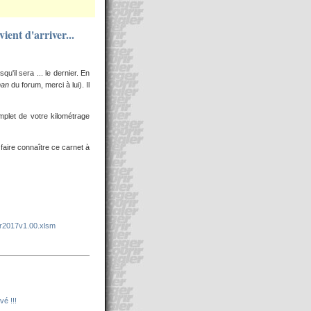
ient d'arriver...
u'il sera ... le dernier. En
man
du forum, merci à lui). Il
mplet de votre kilométrage
faire connaître ce carnet à
er2017v1.00.xlsm
é !!!