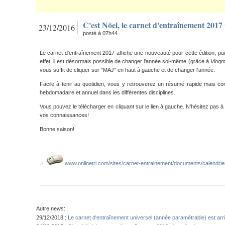
C'est Nöel, le carnet d'entraînement 2017 v
23/12/2016
posté à 07h44
Le carnet d'entraînement 2017 affiche une nouveauté pour cette édition, puisq
effet, il est désormais possible de changer l'année soi-même (grâce à
Vioq
vous suffit de cliquer sur "MAJ" en haut à gauche et de changer l'année.
Facile à tenir au quotidien, vous y retrouverez un résumé rapide mais co
hebdomadaire et annuel dans les différentes disciplines.
Vous pouvez le télécharger en cliquant sur le lien à gauche. N'hésitez pas à 
vos connaissances!
Bonne saison!
www.onlinetri.com/sites/carnet-entrainement/documents/calendri
Autre news:
29/12/2018 :
Le carnet d'entraînement universel (année paramétrable) est arriv